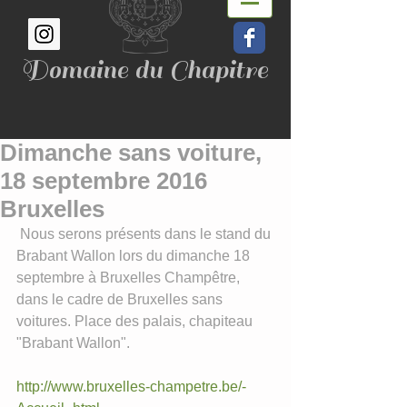
Domaine du Chapitre
Dimanche sans voiture,
18 septembre 2016
Bruxelles
 Nous serons présents dans le stand du 
Brabant Wallon lors du dimanche 18 
septembre à Bruxelles Champêtre, 
dans le cadre de Bruxelles sans 
voitures. Place des palais, chapiteau 
"Brabant Wallon".
http://www.bruxelles-champetre.be/-