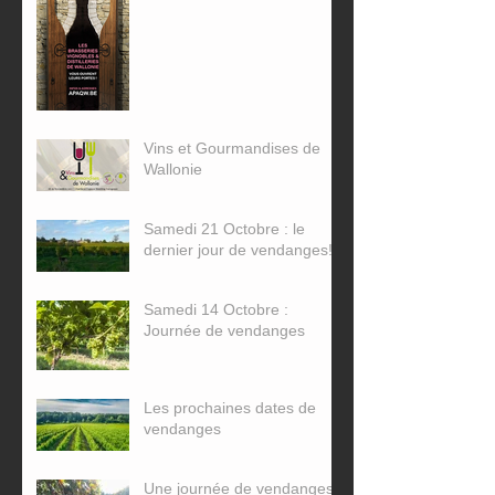
Wallonie
Vins et Gourmandises de
Wallonie
Samedi 21 Octobre : le
dernier jour de vendanges!
Samedi 14 Octobre :
Journée de vendanges
Les prochaines dates de
vendanges
Une journée de vendanges