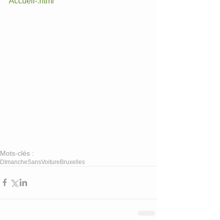
Accueil-.html
Mots-clés :
DImancheSansVoiture
Bruxelles