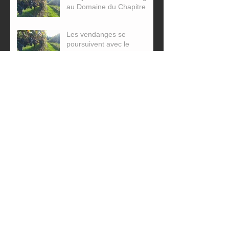
au Domaine du Chapitre
Les vendanges se
poursuivent avec le
Cabernet Noir et le Régent
30 septembre : Vendanges
des cépages Régent et
Rondo
Archives
août 2018
(1)
1 post
juin 2018
(2)
2 posts
octobre 2017
(6)
6 posts
septembre 2017
(1)
1 post
mai 2017
(2)
2 posts
décembre 2016
(2)
2 posts
août 2016
(6)
6 posts
Rechercher par Tags