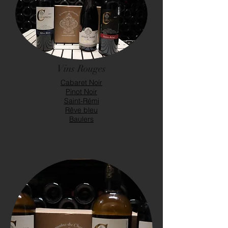
Vins Rouges
Cabaret Noir
Pinot Noir
Saint-Rémi
Rêve bleu
Baulers