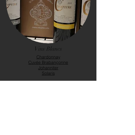
Vins Blancs
Chardonnay
Cuvée Brabançonne
Johanniter
Solaris